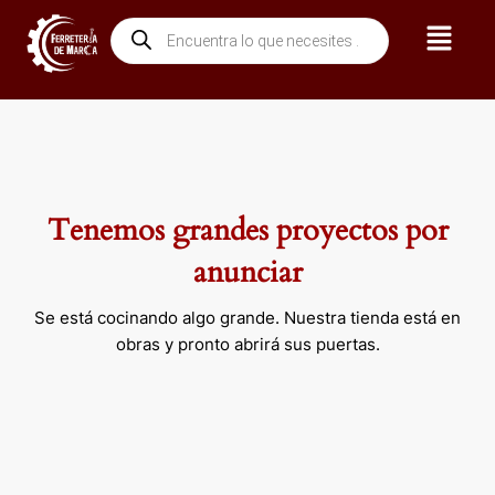
Ir
Menú
Búsqueda
al
de
contenido
productos
Tenemos grandes proyectos por
anunciar
Se está cocinando algo grande. Nuestra tienda está en
obras y pronto abrirá sus puertas.