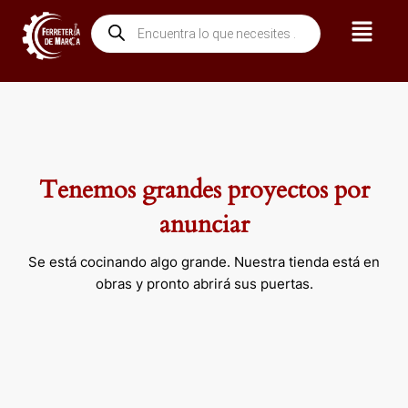
Ir
Menú
Búsqueda
al
de
contenido
productos
Tenemos grandes proyectos por
anunciar
Se está cocinando algo grande. Nuestra tienda está en
obras y pronto abrirá sus puertas.