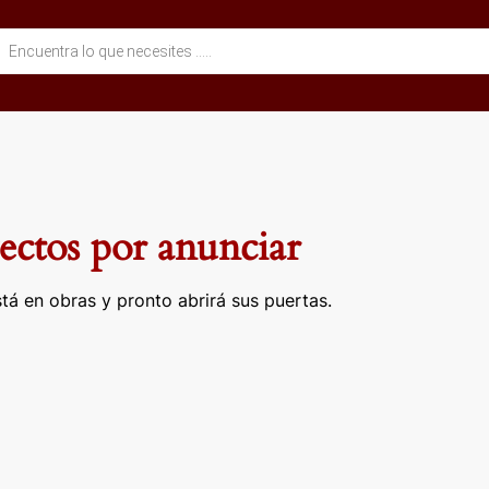
eda
ctos
ctos por anunciar
tá en obras y pronto abrirá sus puertas.