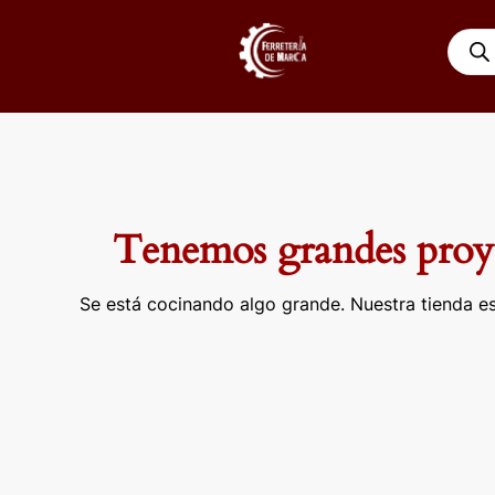
Ir
Búsqu
al
de
contenido
produ
Tenemos grandes proye
Se está cocinando algo grande. Nuestra tienda es