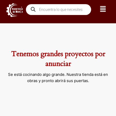
Ir
Menú
Búsqueda
al
de
contenido
productos
Tenemos grandes proyectos por
anunciar
Se está cocinando algo grande. Nuestra tienda está en
obras y pronto abrirá sus puertas.