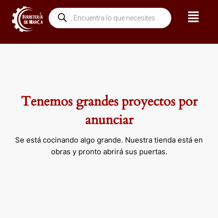
Ir
Menú
Búsqueda
al
de
contenido
productos
Tenemos grandes proyectos por
anunciar
Se está cocinando algo grande. Nuestra tienda está en
obras y pronto abrirá sus puertas.