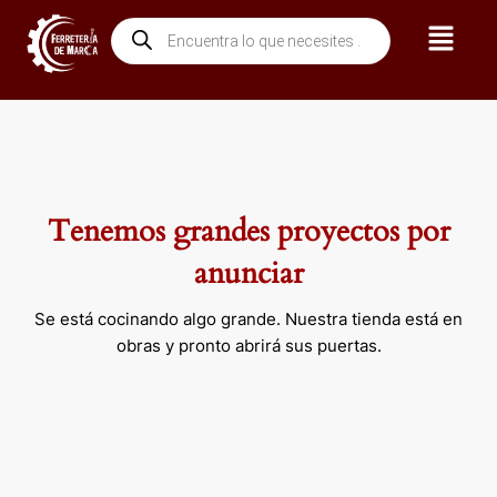
Ir
Menú
Búsqueda
al
de
contenido
productos
Tenemos grandes proyectos por
anunciar
Se está cocinando algo grande. Nuestra tienda está en
obras y pronto abrirá sus puertas.