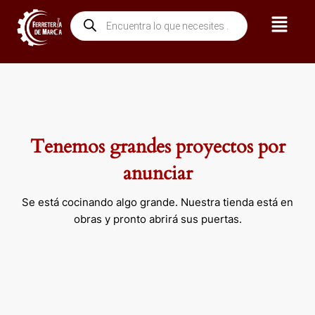
Ir
Menú
Búsqueda
al
de
contenido
productos
Tenemos grandes proyectos por
anunciar
Se está cocinando algo grande. Nuestra tienda está en
obras y pronto abrirá sus puertas.