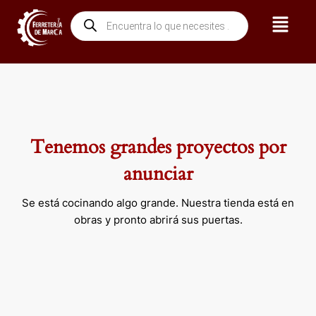
Ir
Menú
Búsqueda
al
de
contenido
productos
Tenemos grandes proyectos por
anunciar
Se está cocinando algo grande. Nuestra tienda está en
obras y pronto abrirá sus puertas.