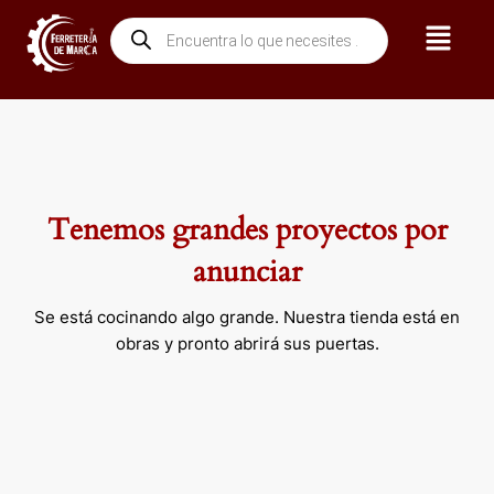
Ir
Menú
Búsqueda
al
de
contenido
productos
Tenemos grandes proyectos por
anunciar
Se está cocinando algo grande. Nuestra tienda está en
obras y pronto abrirá sus puertas.