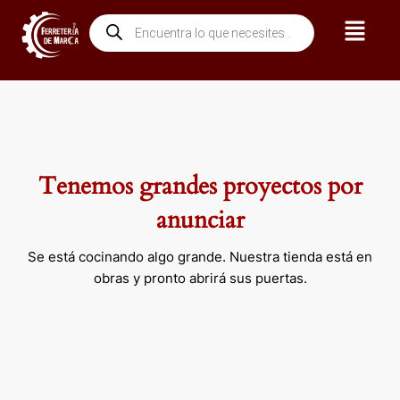
Ir
Menú
Búsqueda
al
de
contenido
productos
Tenemos grandes proyectos por
anunciar
Se está cocinando algo grande. Nuestra tienda está en
obras y pronto abrirá sus puertas.