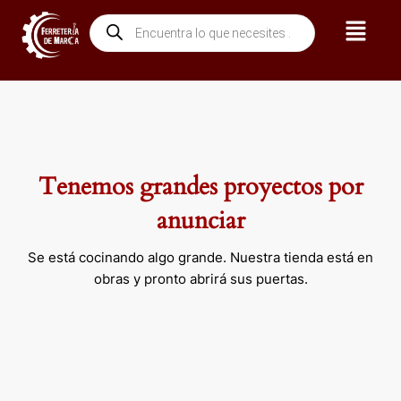
Ir
Menú
Búsqueda
al
de
contenido
productos
Tenemos grandes proyectos por
anunciar
Se está cocinando algo grande. Nuestra tienda está en
obras y pronto abrirá sus puertas.