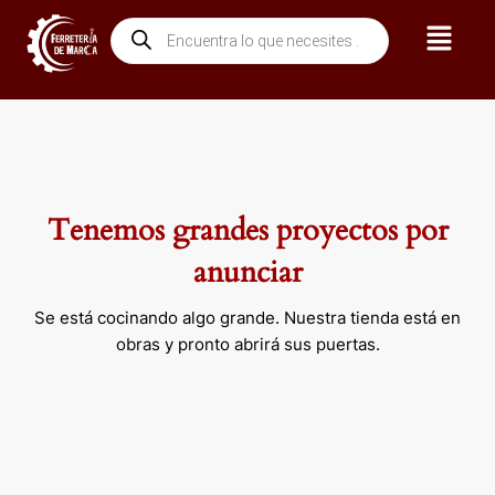
Ir
Menú
Búsqueda
al
de
contenido
productos
Tenemos grandes proyectos por
anunciar
Se está cocinando algo grande. Nuestra tienda está en
obras y pronto abrirá sus puertas.