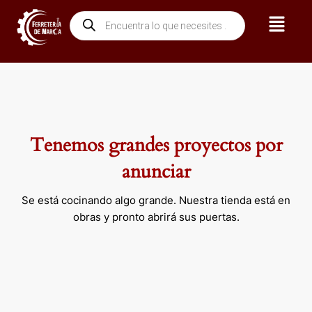
Ir
Menú
Búsqueda
al
de
contenido
productos
Tenemos grandes proyectos por
anunciar
Se está cocinando algo grande. Nuestra tienda está en
obras y pronto abrirá sus puertas.