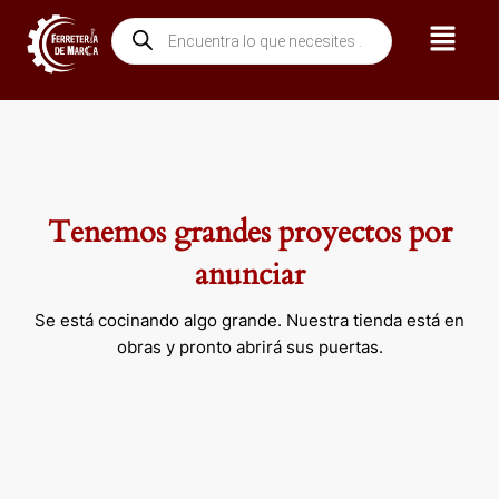
Ir
Menú
Búsqueda
al
de
contenido
productos
Tenemos grandes proyectos por
anunciar
Se está cocinando algo grande. Nuestra tienda está en
obras y pronto abrirá sus puertas.