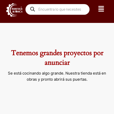
Ir
Menú
Búsqueda
al
de
contenido
productos
Tenemos grandes proyectos por
anunciar
Se está cocinando algo grande. Nuestra tienda está en
obras y pronto abrirá sus puertas.