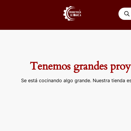
Ir
Búsqu
al
de
contenido
produ
Tenemos grandes proye
Se está cocinando algo grande. Nuestra tienda es