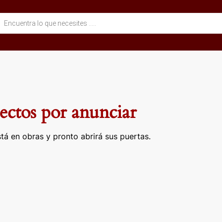
eda
ctos
ctos por anunciar
tá en obras y pronto abrirá sus puertas.