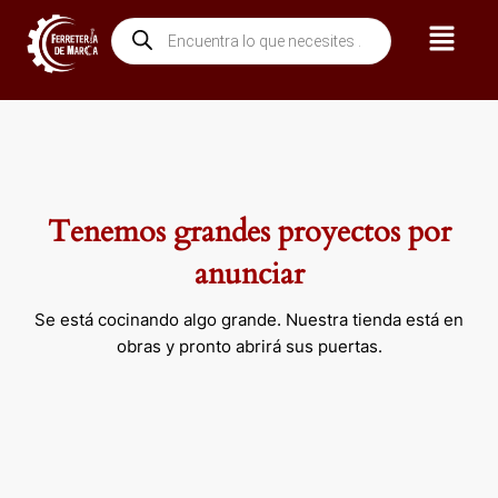
Ir
Menú
Búsqueda
al
de
contenido
productos
Tenemos grandes proyectos por
anunciar
Se está cocinando algo grande. Nuestra tienda está en
obras y pronto abrirá sus puertas.