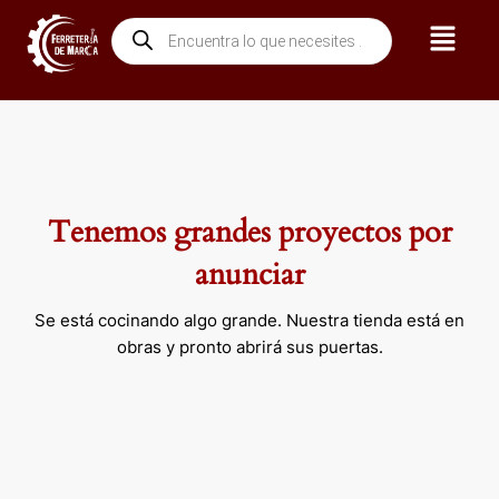
Ir
Menú
Búsqueda
al
de
contenido
productos
Tenemos grandes proyectos por
anunciar
Se está cocinando algo grande. Nuestra tienda está en
obras y pronto abrirá sus puertas.