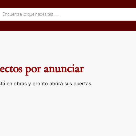
eda
ctos
ctos por anunciar
tá en obras y pronto abrirá sus puertas.