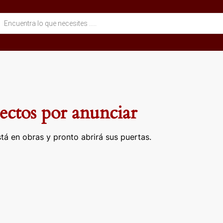
eda
ctos
ctos por anunciar
tá en obras y pronto abrirá sus puertas.