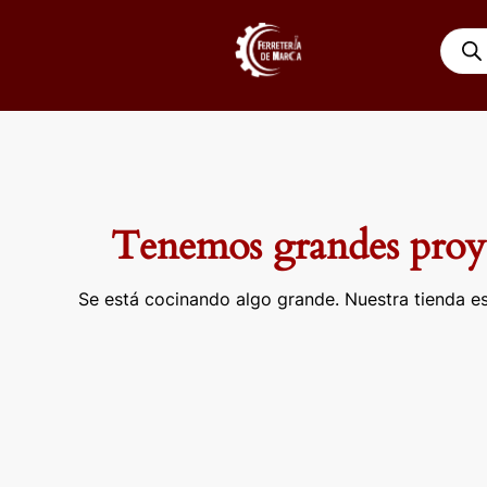
Ir
Búsqu
al
de
contenido
produ
Tenemos grandes proye
Se está cocinando algo grande. Nuestra tienda es