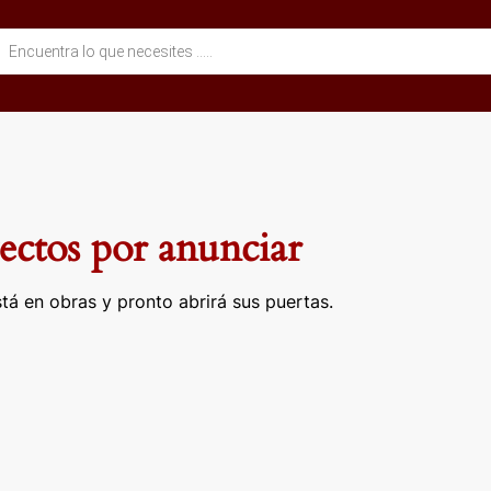
eda
ctos
ctos por anunciar
tá en obras y pronto abrirá sus puertas.