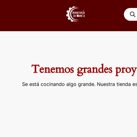
Ir
Búsqu
al
de
contenido
produ
Tenemos grandes proye
Se está cocinando algo grande. Nuestra tienda es