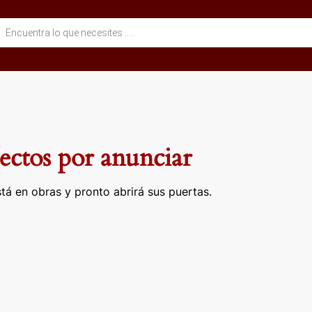
eda
ctos
ctos por anunciar
tá en obras y pronto abrirá sus puertas.