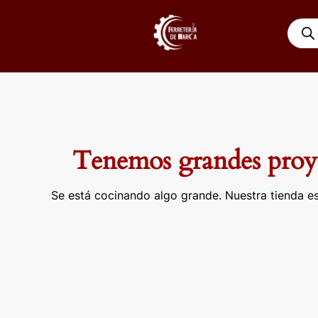
Ir
Búsqu
al
de
contenido
produ
Tenemos grandes proye
Se está cocinando algo grande. Nuestra tienda es