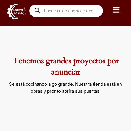
Ir
Menú
Búsqueda
al
de
contenido
productos
Tenemos grandes proyectos por
anunciar
Se está cocinando algo grande. Nuestra tienda está en
obras y pronto abrirá sus puertas.