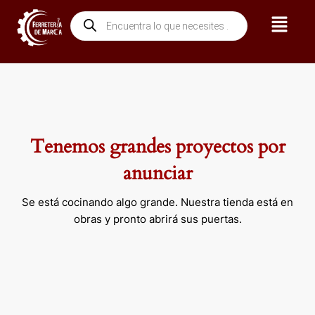
Ir
Menú
Búsqueda
al
de
contenido
productos
Tenemos grandes proyectos por
anunciar
Se está cocinando algo grande. Nuestra tienda está en
obras y pronto abrirá sus puertas.