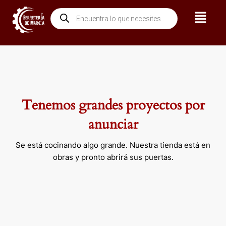
Ir
Menú
Búsqueda
al
de
contenido
productos
Tenemos grandes proyectos por
anunciar
Se está cocinando algo grande. Nuestra tienda está en
obras y pronto abrirá sus puertas.