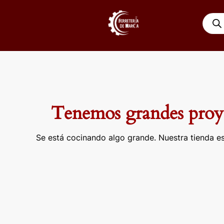
Ir
Búsqu
al
de
contenido
produ
Tenemos grandes proye
Se está cocinando algo grande. Nuestra tienda es