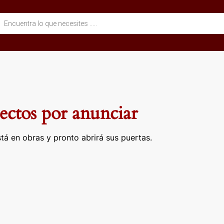
eda
ctos
ctos por anunciar
tá en obras y pronto abrirá sus puertas.