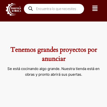
Ir
Menú
Búsqueda
al
de
contenido
productos
Tenemos grandes proyectos por
anunciar
Se está cocinando algo grande. Nuestra tienda está en
obras y pronto abrirá sus puertas.