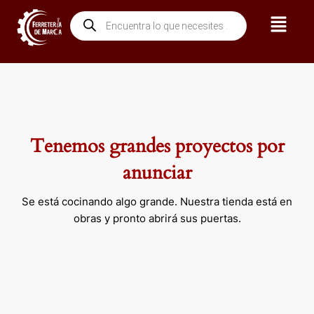
Ir
Menú
Búsqueda
al
de
contenido
productos
Tenemos grandes proyectos por
anunciar
Se está cocinando algo grande. Nuestra tienda está en
obras y pronto abrirá sus puertas.