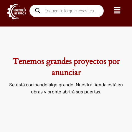
Ir
Menú
Búsqueda
al
de
contenido
productos
Tenemos grandes proyectos por
anunciar
Se está cocinando algo grande. Nuestra tienda está en
obras y pronto abrirá sus puertas.