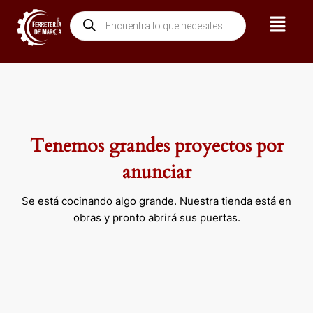
Ir
Menú
Búsqueda
al
de
contenido
productos
Tenemos grandes proyectos por
anunciar
Se está cocinando algo grande. Nuestra tienda está en
obras y pronto abrirá sus puertas.