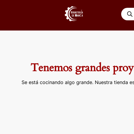
Ir
Búsqu
al
de
contenido
produ
Tenemos grandes proye
Se está cocinando algo grande. Nuestra tienda es