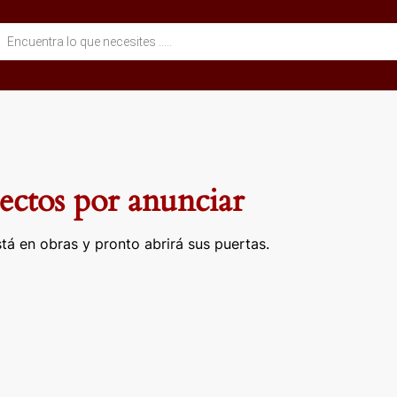
eda
ctos
ctos por anunciar
tá en obras y pronto abrirá sus puertas.