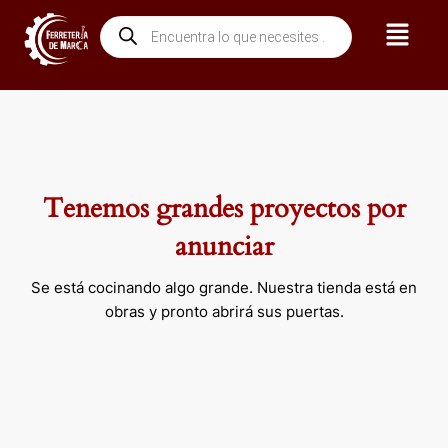
Ir
Menú
Búsqueda
al
de
contenido
productos
Tenemos grandes proyectos por
anunciar
Se está cocinando algo grande. Nuestra tienda está en
obras y pronto abrirá sus puertas.