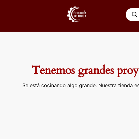
Ir
Búsqu
al
de
contenido
produ
Tenemos grandes proye
Se está cocinando algo grande. Nuestra tienda es