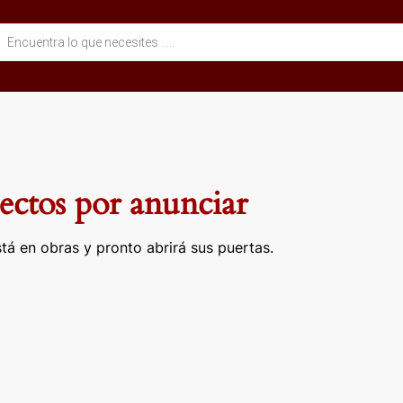
eda
ctos
ctos por anunciar
tá en obras y pronto abrirá sus puertas.