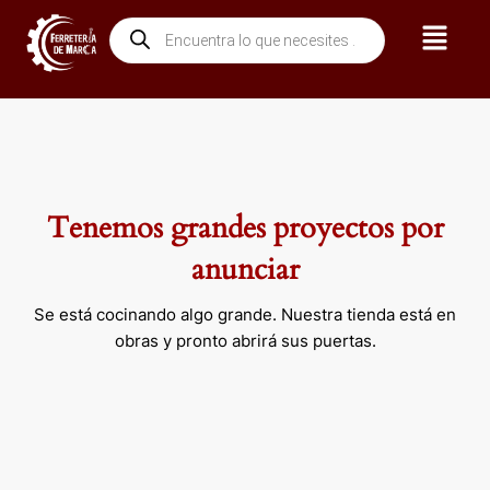
Ir
Menú
Búsqueda
al
de
contenido
productos
Tenemos grandes proyectos por
anunciar
Se está cocinando algo grande. Nuestra tienda está en
obras y pronto abrirá sus puertas.