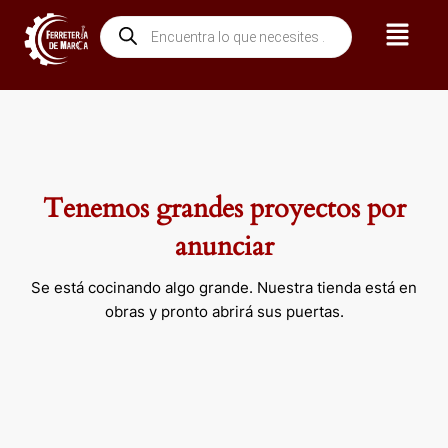
Ir
Menú
Búsqueda
al
de
contenido
productos
Tenemos grandes proyectos por
anunciar
Se está cocinando algo grande. Nuestra tienda está en
obras y pronto abrirá sus puertas.