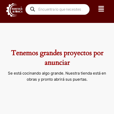
Ir
Menú
Búsqueda
al
de
contenido
productos
Tenemos grandes proyectos por
anunciar
Se está cocinando algo grande. Nuestra tienda está en
obras y pronto abrirá sus puertas.