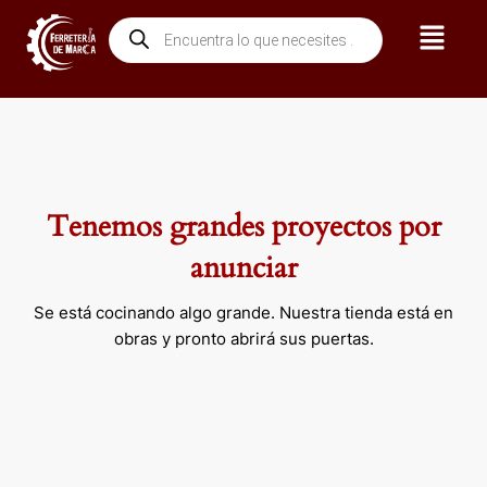
Ir
Menú
Búsqueda
al
de
contenido
productos
Tenemos grandes proyectos por
anunciar
Se está cocinando algo grande. Nuestra tienda está en
obras y pronto abrirá sus puertas.