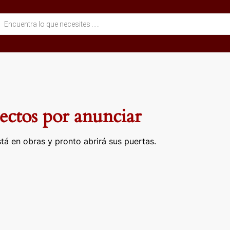
eda
ctos
ctos por anunciar
tá en obras y pronto abrirá sus puertas.