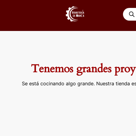
Ir
Búsqu
al
de
contenido
produ
Tenemos grandes proye
Se está cocinando algo grande. Nuestra tienda es