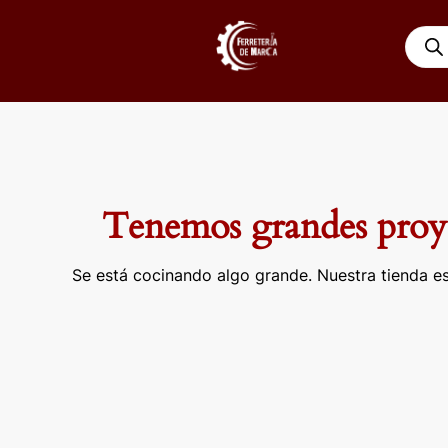
Ir
Búsqu
al
de
contenido
produ
Tenemos grandes proye
Se está cocinando algo grande. Nuestra tienda es