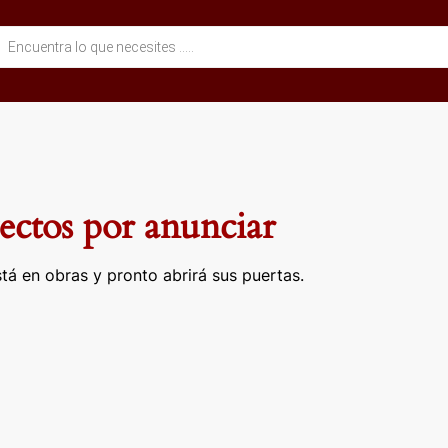
eda
ctos
ctos por anunciar
tá en obras y pronto abrirá sus puertas.