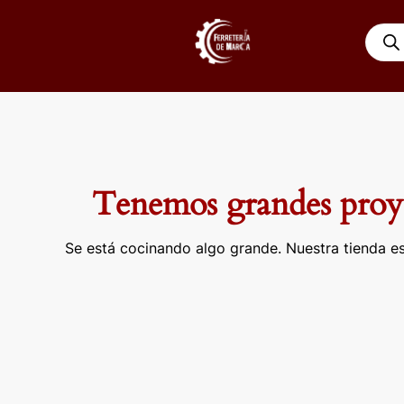
Ir
Búsqu
al
de
contenido
produ
Tenemos grandes proye
Se está cocinando algo grande. Nuestra tienda es