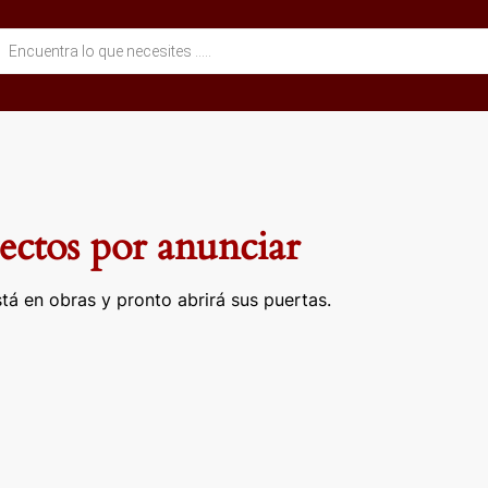
eda
ctos
ctos por anunciar
tá en obras y pronto abrirá sus puertas.