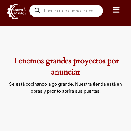
Ir
Menú
Búsqueda
al
de
contenido
productos
Tenemos grandes proyectos por
anunciar
Se está cocinando algo grande. Nuestra tienda está en
obras y pronto abrirá sus puertas.