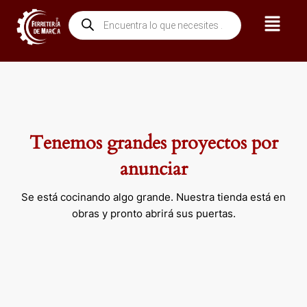
Ir
Menú
Búsqueda
al
de
contenido
productos
Tenemos grandes proyectos por
anunciar
Se está cocinando algo grande. Nuestra tienda está en
obras y pronto abrirá sus puertas.