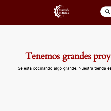
Ir
Búsqu
al
de
contenido
produ
Tenemos grandes proye
Se está cocinando algo grande. Nuestra tienda es