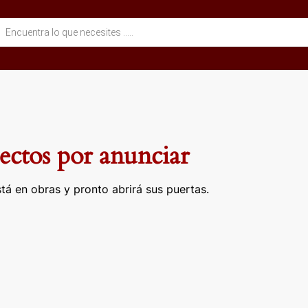
eda
ctos
ctos por anunciar
tá en obras y pronto abrirá sus puertas.