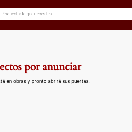
eda
ctos
ctos por anunciar
tá en obras y pronto abrirá sus puertas.