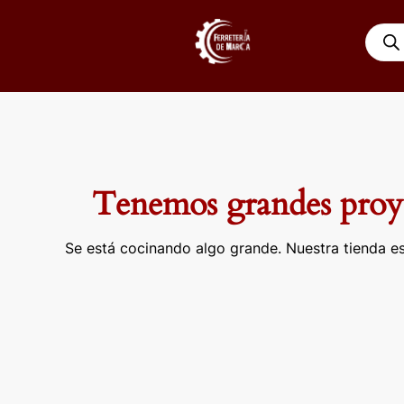
Ir
Búsqu
al
de
contenido
produ
Tenemos grandes proye
Se está cocinando algo grande. Nuestra tienda es