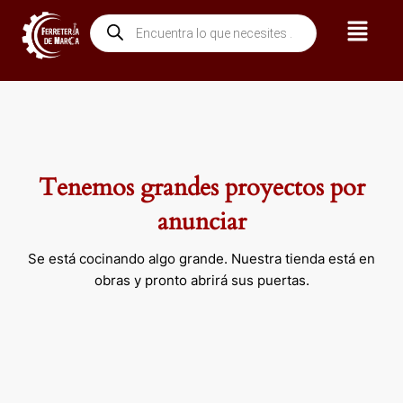
Ir
Menú
Búsqueda
al
de
contenido
productos
Tenemos grandes proyectos por
anunciar
Se está cocinando algo grande. Nuestra tienda está en
obras y pronto abrirá sus puertas.