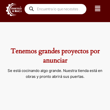
Ir
Menú
Búsqueda
al
de
contenido
productos
Tenemos grandes proyectos por
anunciar
Se está cocinando algo grande. Nuestra tienda está en
obras y pronto abrirá sus puertas.