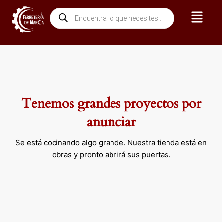
Ir
Menú
Búsqueda
al
de
contenido
productos
Tenemos grandes proyectos por
anunciar
Se está cocinando algo grande. Nuestra tienda está en
obras y pronto abrirá sus puertas.