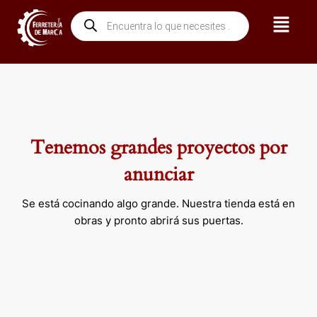
Ir
Menú
Búsqueda
al
de
contenido
productos
Tenemos grandes proyectos por
anunciar
Se está cocinando algo grande. Nuestra tienda está en
obras y pronto abrirá sus puertas.