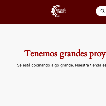
Ir
Búsqu
al
de
contenido
produ
Tenemos grandes proye
Se está cocinando algo grande. Nuestra tienda es