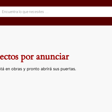
eda
ctos
ctos por anunciar
tá en obras y pronto abrirá sus puertas.