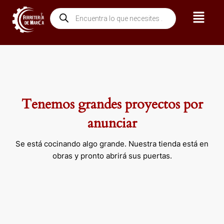
Ir
Menú
Búsqueda
al
de
contenido
productos
Tenemos grandes proyectos por
anunciar
Se está cocinando algo grande. Nuestra tienda está en
obras y pronto abrirá sus puertas.